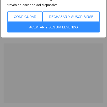
través de escaneo del dispositivo.
CONFIGURAR
RECHAZAR Y SUSCRIBIRSE
Transforma tu hogar con energía solar renovable y
ahorra en tus facturas eléctricas
ACEPTAR Y SEGUIR LEYENDO
26 de junio de 2024