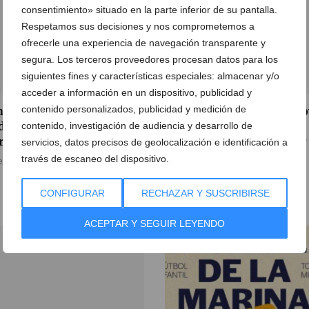
consentimiento» situado en la parte inferior de su pantalla.
Respetamos sus decisiones y nos comprometemos a
ofrecerle una experiencia de navegación transparente y
segura. Los terceros proveedores procesan datos para los
siguientes fines y características especiales: almacenar y/o
acceder a información en un dispositivo, publicidad y
contenido personalizados, publicidad y medición de
a un iPhone 16 este Black
Portal de la Marina y Lero
day en el Portal de la
Merlin vuelven con la
contenido, investigación de audiencia y desarrollo de
rina
segunda edición del taller
servicios, datos precisos de geolocalización e identificación a
bricolaje «Manitas &
través de escaneo del dispositivo.
e noviembre de 2024
Manotas»
08 de octubre de 2024
CONFIGURAR
RECHAZAR Y SUSCRIBIRSE
ACEPTAR Y SEGUIR LEYENDO