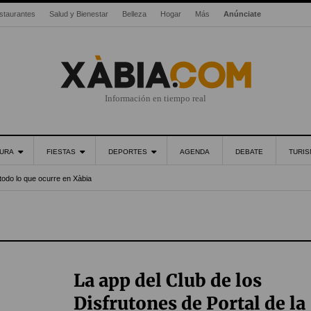
staurantes
Salud y Bienestar
Belleza
Hogar
Más
Anúnciate
Información en tiempo real
URA
FIESTAS
DEPORTES
AGENDA
DEBATE
TURI
todo lo que ocurre en Xàbia
La app del Club de los
Disfrutones de Portal de la