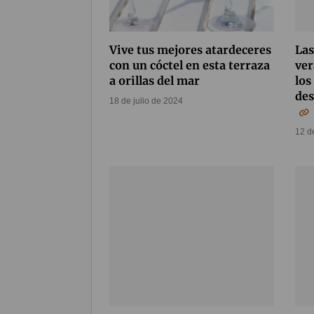
Vive tus mejores atardeceres
Las
con un cóctel en esta terraza
ver
a orillas del mar
los
des
18 de julio de 2024
12 d