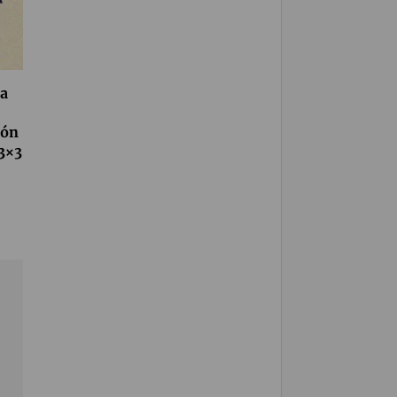
 a
ión
 3×3