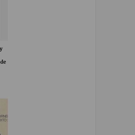
y
 de