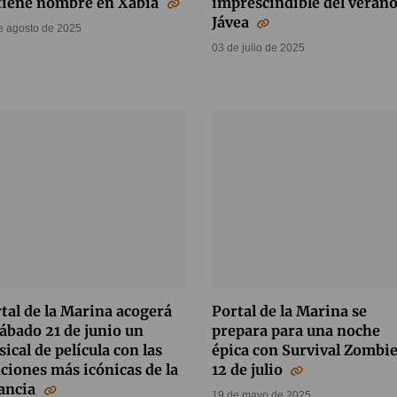
tiene nombre en Xàbia
imprescindible del verano
Jávea
e agosto de 2025
03 de julio de 2025
tal de la Marina acogerá
Portal de la Marina se
sábado 21 de junio un
prepara para una noche
ical de película con las
épica con Survival Zombie
ciones más icónicas de la
12 de julio
fancia
19 de mayo de 2025