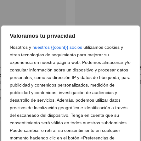
Valoramos tu privacidad
Nosotros y
nuestros {{count}} socios
utilizamos cookies y
otras tecnologías de seguimiento para mejorar su
experiencia en nuestra página web. Podemos almacenar y/o
tal de la Marina celebra el
Portal de la Marina organ
consultar información sobre un dispositivo y procesar datos
r propio con un sorteo
actividades navideñas par
personales, como su dirección IP y datos de búsqueda, para
1.000 € en la app del Club
disfrutar con toda la fami
publicidad y contenidos personalizados, medición de
los Disfrutones
publicidad y contenidos, investigación de audiencias y
e enero de 2025
10 de diciembre de 2024
desarrollo de servicios. Además, podemos utilizar datos
precisos de localización geográfica e identificación a través
del escaneado del dispositivo. Tenga en cuenta que su
consentimiento será válido en todos nuestros subdominios.
Puede cambiar o retirar su consentimiento en cualquier
momento haciendo clic en el botón «Preferencias de