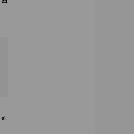
 en
 el