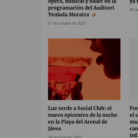
ópera, musical y ballet en la
ya 
programación del Auditori
05 d
Teulada Moraira
07 de octubre de 2025
Luz verde a Social Club: el
Por
nuevo epicentro de la noche
el 
en la Playa del Arenal de
mus
Jávea
can
in
26 de junio de 2025