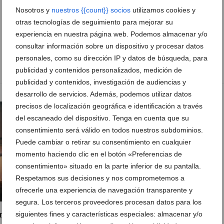
disfruta de un buen copeo,
Nosotros y
nuestros {{count}} socios
utilizamos cookies y
otras tecnologías de seguimiento para mejorar su
cachimba y juegos con la
experiencia en nuestra página web. Podemos almacenar y/o
mejor compañía
consultar información sobre un dispositivo y procesar datos
personales, como su dirección IP y datos de búsqueda, para
29 de abril de 2022
publicidad y contenidos personalizados, medición de
publicidad y contenidos, investigación de audiencias y
desarrollo de servicios. Además, podemos utilizar datos
precisos de localización geográfica e identificación a través
del escaneado del dispositivo. Tenga en cuenta que su
consentimiento será válido en todos nuestros subdominios.
Puede cambiar o retirar su consentimiento en cualquier
momento haciendo clic en el botón «Preferencias de
consentimiento» situado en la parte inferior de su pantalla.
Respetamos sus decisiones y nos comprometemos a
ofrecerle una experiencia de navegación transparente y
segura. Los terceros proveedores procesan datos para los
mbo Jávea
siguientes fines y características especiales: almacenar y/o