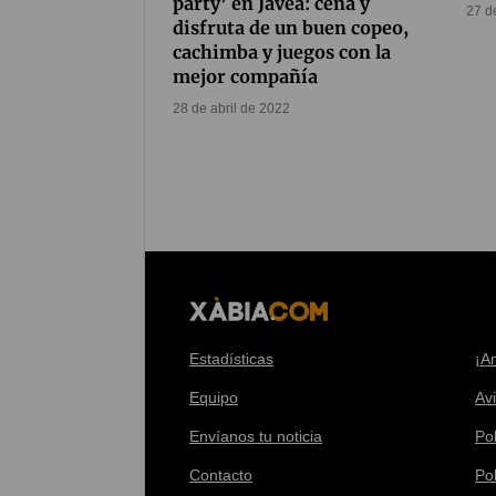
party’ en Jávea: cena y
27 d
disfruta de un buen copeo,
cachimba y juegos con la
mejor compañía
28 de abril de 2022
Estadísticas
¡A
Equipo
Av
Envíanos tu noticia
Pol
Contacto
Po