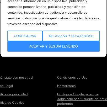
acceder a información en un dispositivo, publicidad y
e abril de 2022
contenido personalizados, publicidad y medición de
contenido, investigación de audiencia y desarrollo de
servicios, datos precisos de geolocalización e identificación a
través de escaneo del dispositivo.
CONFIGURAR
RECHAZAR Y SUSCRIBIRSE
ACEPTAR Y SEGUIR LEYENDO
núnciate con nosotros!
Condiciones de Uso
iso Legal
Hemeroteca
ítica de privacidad
Configura Google para que
Xàbia.com sea tu fuente de notic
lítica de Cookies
preferente