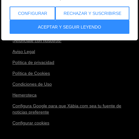
Equipo
CONFIGURAR
RECHAZAR Y SUSCRIBIRSE
Envíanos tu noticia
ACEPTAR Y SEGUIR LEYENDO
Contacto
¡Anúnciate con nosotros!
Aviso Legal
Política de privacidad
Política de Cookies
Condiciones de Uso
Hemeroteca
Configura Google para que Xàbia.com sea tu fuente de
noticias preferente
Configurar cookies