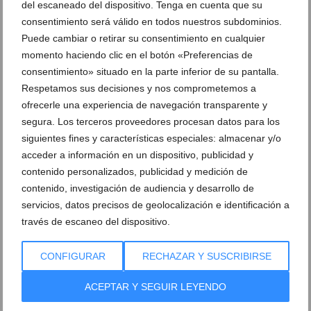
del escaneado del dispositivo. Tenga en cuenta que su
Construma
consentimiento será válido en todos nuestros subdominios.
09 de julio de 2021
Puede cambiar o retirar su consentimiento en cualquier
momento haciendo clic en el botón «Preferencias de
consentimiento» situado en la parte inferior de su pantalla.
Respetamos sus decisiones y nos comprometemos a
ofrecerle una experiencia de navegación transparente y
segura. Los terceros proveedores procesan datos para los
siguientes fines y características especiales: almacenar y/o
acceder a información en un dispositivo, publicidad y
contenido personalizados, publicidad y medición de
contenido, investigación de audiencia y desarrollo de
servicios, datos precisos de geolocalización e identificación a
través de escaneo del dispositivo.
Ecopools – Construma te da los mejores consejos
CONFIGURAR
RECHAZAR Y SUSCRIBIRSE
para el mantenimiento de tu piscina
ACEPTAR Y SEGUIR LEYENDO
11 de junio de 2021