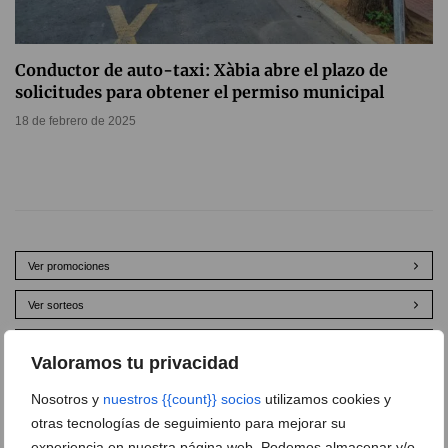
Conductor de auto-taxi: Xàbia abre el plazo de
solicitudes para obtener el permiso municipal
18 de febrero de 2025
Ver promociones
Ver sorteos
Newsletter
Valoramos tu privacidad
Nosotros y
nuestros {{count}} socios
utilizamos cookies y
otras tecnologías de seguimiento para mejorar su
experiencia en nuestra página web. Podemos almacenar y/o