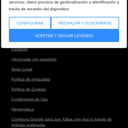
servicios, datos precisos de geolocalización e identificación a
través de escaneo del dispositivo.
Estadísticas
CONFIGURAR
RECHAZAR Y SUSCRIBIRSE
Equipo
ACEPTAR Y SEGUIR LEYENDO
Envíanos tu noticia
Contacto
¡Anúnciate con nosotros!
Aviso Legal
Política de privacidad
Política de Cookies
Condiciones de Uso
Hemeroteca
Configura Google para que Xàbia.com sea tu fuente de
noticias preferente