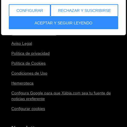
Equipo
CONFIGURAR
RECHAZAR Y SUSCRIBIRSE
Envíanos tu noticia
ACEPTAR Y SEGUIR LEYENDO
Contacto
¡Anúnciate con nosotros!
Aviso Legal
Política de privacidad
Política de Cookies
Condiciones de Uso
Hemeroteca
Configura Google para que Xàbia.com sea tu fuente de
noticias preferente
Configurar cookies