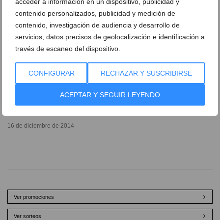
acceder a información en un dispositivo, publicidad y
contenido personalizados, publicidad y medición de
contenido, investigación de audiencia y desarrollo de
servicios, datos precisos de geolocalización e identificación a
través de escaneo del dispositivo.
Descuento de 150 euros en Chimeneas Estar si vas
de parte de Javea.com
CONFIGURAR
RECHAZAR Y SUSCRIBIRSE
31 de marzo de 2015
ACEPTAR Y SEGUIR LEYENDO
Chimeneas Estar
16 de diciembre de 2014
Ver promociones
Ver sorteos