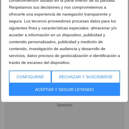
consentimiento» situado en la parte inferior de su pantalla.
mediterráneo en Cala Bandida
Respetamos sus decisiones y nos comprometemos a
12 de noviembre de 2024
ofrecerle una experiencia de navegación transparente y
segura. Los terceros proveedores procesan datos para los
siguientes fines y características especiales: almacenar y/o
acceder a información en un dispositivo, publicidad y
contenido personalizados, publicidad y medición de
contenido, investigación de audiencia y desarrollo de
Ver promociones
servicios, datos precisos de geolocalización e identificación a
través de escaneo del dispositivo.
Ver sorteos
CONFIGURAR
RECHAZAR Y SUSCRIBIRSE
Newsletter
ACEPTAR Y SEGUIR LEYENDO