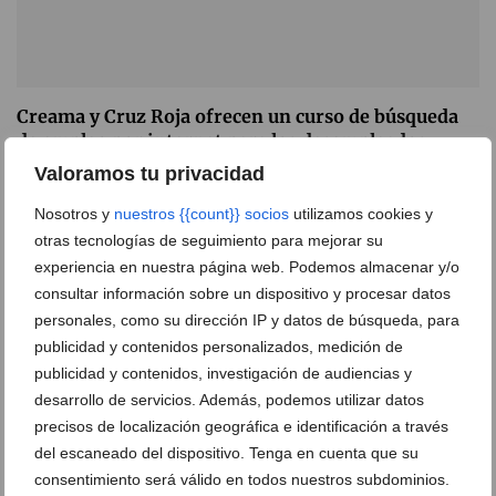
Creama y Cruz Roja ofrecen un curso de búsqueda
de empleo por internet para los desempleados
Valoramos tu privacidad
16 de marzo de 2017
Nosotros y
nuestros {{count}} socios
utilizamos cookies y
otras tecnologías de seguimiento para mejorar su
experiencia en nuestra página web. Podemos almacenar y/o
consultar información sobre un dispositivo y procesar datos
personales, como su dirección IP y datos de búsqueda, para
Ver promociones
publicidad y contenidos personalizados, medición de
publicidad y contenidos, investigación de audiencias y
Ver sorteos
desarrollo de servicios. Además, podemos utilizar datos
Newsletter
precisos de localización geográfica e identificación a través
del escaneado del dispositivo. Tenga en cuenta que su
consentimiento será válido en todos nuestros subdominios.