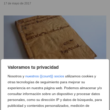
17 de mayo de 2017
Valoramos tu privacidad
Nosotros y
nuestros {{count}} socios
utilizamos cookies y
otras tecnologías de seguimiento para mejorar su
Benitatxell pone en marcha la campaña
Apadrina un
experiencia en nuestra página web. Podemos almacenar y/o
documento histórico
consultar información sobre un dispositivo y procesar datos
24 de diciembre de 2016
personales, como su dirección IP y datos de búsqueda, para
publicidad y contenidos personalizados, medición de