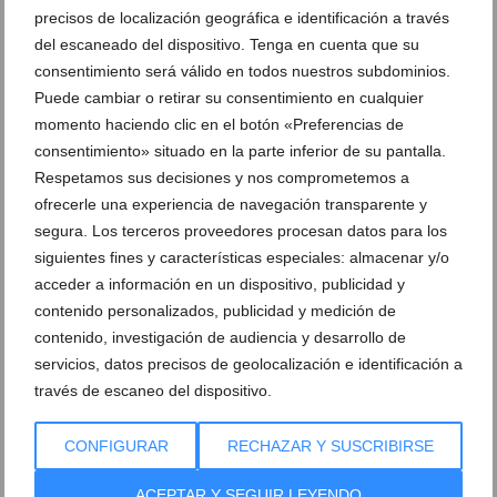
precisos de localización geográfica e identificación a través
Ahorra en tu factura de la luz gracias a la energía
del escaneado del dispositivo. Tenga en cuenta que su
renovable con SUN & PROJECTS
consentimiento será válido en todos nuestros subdominios.
08 de septiembre de 2021
Puede cambiar o retirar su consentimiento en cualquier
momento haciendo clic en el botón «Preferencias de
consentimiento» situado en la parte inferior de su pantalla.
Respetamos sus decisiones y nos comprometemos a
ofrecerle una experiencia de navegación transparente y
segura. Los terceros proveedores procesan datos para los
siguientes fines y características especiales: almacenar y/o
acceder a información en un dispositivo, publicidad y
contenido personalizados, publicidad y medición de
contenido, investigación de audiencia y desarrollo de
servicios, datos precisos de geolocalización e identificación a
través de escaneo del dispositivo.
CONFIGURAR
RECHAZAR Y SUSCRIBIRSE
¿Vives en un piso y quieres disfrutar de las ventajas
de las placas solares? SUN & PROJECTS te dice cómo
ACEPTAR Y SEGUIR LEYENDO