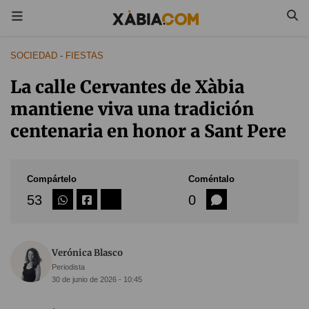
SOCIEDAD
-
FIESTAS
La calle Cervantes de Xàbia
mantiene viva una tradición
centenaria en honor a Sant Pere
Compártelo
Coméntalo
53
0
Verónica Blasco
Periodista
30 de junio de 2026 - 10:45