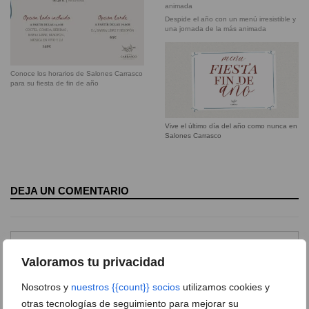
Despide el año con un menú irresistible y
una jornada de la más animada
Conoce los horarios de Salones Carrasco
para su fiesta de fin de año
Vive el último día del año como nunca en
Salones Carrasco
DEJA UN COMENTARIO
Valoramos tu privacidad
Nosotros y
nuestros {{count}} socios
utilizamos cookies y
otras tecnologías de seguimiento para mejorar su